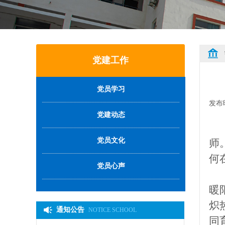
党建工作
党员学习
发布
党建动态
党员文化
师
何
党员心声
暖
炽
通知公告
NOTICE SCHOOL
同