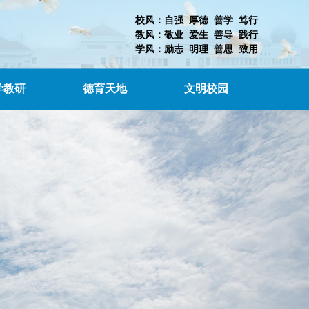
校风：自强 厚德 善学 笃行
教风：敬业 爱生 善导 践行
学风：励志 明理 善思 致用
学教研
德育天地
文明校园