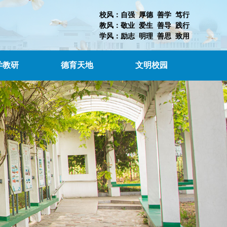
校风：自强 厚德 善学 笃行
教风：敬业 爱生 善导 践行
学风：励志 明理 善思 致用
学教研
德育天地
文明校园