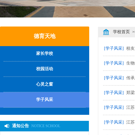
学校首页
>
德育天地
[学子风采]
校友
家长学校
[学子风采]
生物
校园活动
[学子风采]
传承
心灵之窗
[学子风采]
郑梁
学子风采
[学子风采]
江苏
[学子风采]
江苏
通知公告
NOTICE SCHOOL