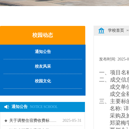
学校首页
>
校园动态
通知公告
发布时间:
2025-0
校友风采
一、
项目名
二
、成交信
校园文化
成交单
成交金
三
、主要标
通知公告
NOTICE SCHOOL
名称
:
采购及
关于调整住宿费收费标......
2025-05-31
郑梁梅